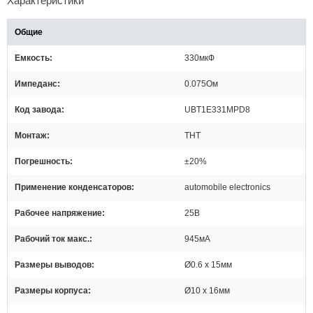
Характеристики
Общие
Емкость
330мкФ
Импеданс
0.075Ом
Код завода
UBT1E331MPD8
Монтаж
THT
Погрешность
±20%
Применение конденсаторов
automobile electronics
Рабочее напряжение
25В
Рабочий ток макс.
945мА
Размеры выводов
Ø0.6 x 15мм
Размеры корпуса
Ø10 x 16мм