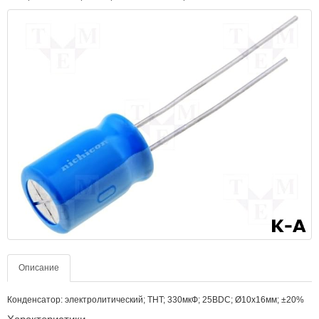
Описание
Конденсатор: электролитический; THT; 330мкФ; 25ВDC; Ø10x16мм; ±20%