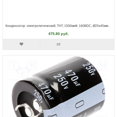
Конденсатор: электролитический; THT; 1500мкФ; 160ВDC; Ø25x45мм..
475.80 руб.