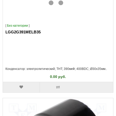
[
Без категории
]
LGG2G391MELB35
Конденсатор: электролитический; THT; 390мкФ; 400ВDC; Ø30x35мм..
0.00 руб.