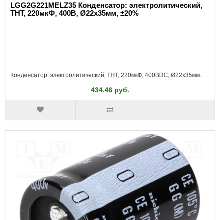
LGG2G221MELZ35 Конденсатор: электролитический,
THT, 220мкФ, 400В, Ø22x35мм, ±20%
Конденсатор: электролитический; THT; 220мкФ; 400ВDC; Ø22x35мм..
434.46 руб.