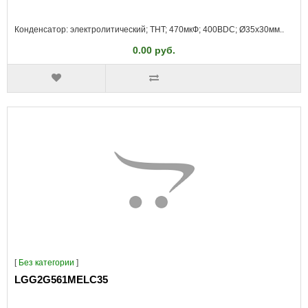
Конденсатор: электролитический; THT; 470мкФ; 400ВDC; Ø35x30мм..
0.00 руб.
[
Без категории
]
LGG2G561MELC35