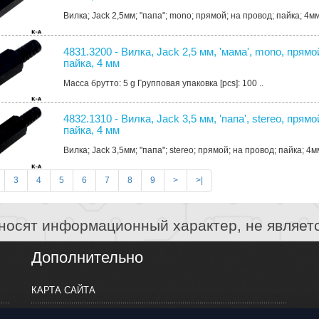
Вилка; Jack 2,5мм; "папа"; mono; прямой; на провод; пайка; 4мм
4831.3200 - Вилка, Jack 2,5 мм, 'мама', mono, прямо
пайка, 4 мм
Масса брутто: 5 g Групповая упаковка [pcs]: 100 ..
4832.1310 - Вилка, Jack 3,5 мм, 'папа', stereo, прямо
пайка, 4 мм
Вилка; Jack 3,5мм; "папа"; stereo; прямой; на провод; пайка; 4м
3
4
5
6
7
8
9
>
>|
носят информационный характер, не являет
Дополнительно
КАРТА САЙТА
ПРОИЗВОДИТЕЛИ