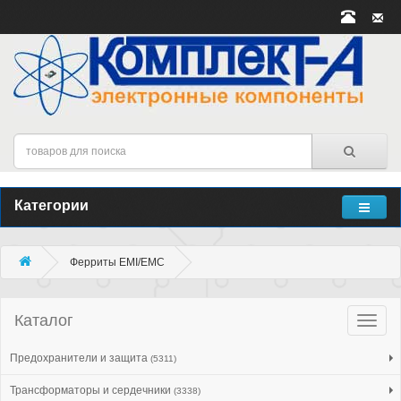
Категории
Ферриты EMI/EMC
Каталог
Катало
товар
Предохранители и защита
(5311)
Трансформаторы и сердечники
(3338)