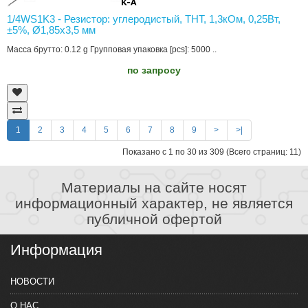
1/4WS1K3 - Резистор: углеродистый, THT, 1,3кОм, 0,25Вт,
±5%, Ø1,85x3,5 мм
Масса брутто: 0.12 g Групповая упаковка [pcs]: 5000 ..
по запросу
1
2
3
4
5
6
7
8
9
>
>|
Показано с 1 по 30 из 309 (Всего страниц: 11)
Материалы на сайте носят
информационный характер, не является
публичной офертой
Информация
НОВОСТИ
О НАС