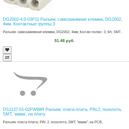
DG2002-4.0-03P11 Разъем: самозажимная клемма, DG2002,
4мм, Контактные группы:3
Разъем: самозажимная клемма; DG2002; 4мм; Кол-во полюс: 3; 9А; SMT..
51.48 руб.
DS1137-01-02FW88R Разъем: плата-плата, PIN:2, позолота,
SMT, 'мама', на плату
Разъем: плата-плата; PIN: 2; позолота; SMT; "мама"; на PCB..