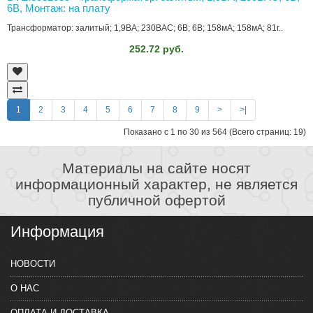
6В, Монтаж: на плату
Трансформатор: залитый; 1,9ВА; 230ВAC; 6В; 6В; 158мА; 158мА; 81г..
252.72 руб.
1
2
3
4
5
6
7
8
9
>
>|
Показано с 1 по 30 из 564 (Всего страниц: 19)
Материалы на сайте носят
информационный характер, не является
публичной офертой
Информация
НОВОСТИ
О НАС
ОПЛАТА И ДОСТАВКА