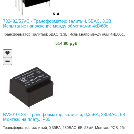
782482/53VC - Трансформатор: залитый, 5ВAC, 3,3В,
Испытание напряжение между обмотками: 4кВ/60с
Трансформатор: залитый; 5ВAC; 3,3В; Испыт.напр.между обм: 4кВ/60с..
514.80 руб.
BV2010128 - Трансформатор: залитый, 0,35ВА, 230ВAC, 6В,
Монтаж: на плату, IP00
Трансформатор: залитый; 0,35ВА; 230ВAC; 6В; 58мА; Монтаж: PCB; 25г..