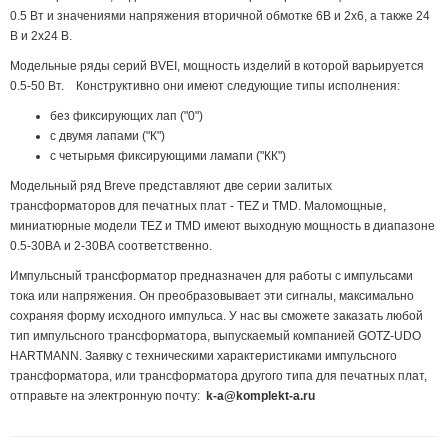
0.5 Вт и значениями напряжения вторичной обмотке 6В и 2х6, а также 24
В и 2х24 В.
Модельные ряды серий BVEI, мощность изделий в которой варьируется
0.5-50 Вт. Конструктивно они имеют следующие типы исполнения:
без фиксирующих лап ("0")
с двумя лапами ("К")
с четырьмя фиксирующими ламапи ("КК")
Модельный ряд Breve представляют две серии залитых
трансформаторов для печатных плат - TEZ и TMD. Маломощные,
миниатюрные модели TEZ и TMD имеют выходную мощность в диапазоне
0.5-30ВА и 2-30ВА соответственно.
Импульсный трансформатор предназначен для работы с импульсами
тока или напряжения. Он преобразовывает эти сигналы, максимально
сохраняя форму исходного импульса. У нас вы сможете заказать любой
тип импульсного трансформатора, выпускаемый компанией GOTZ-UDO
HARTMANN. Заявку с техническими характеристиками импульсного
трансформатора, или трансформатора другого типа для печатных плат,
отправьте на электронную почту:
k-a@komplekt-a.ru