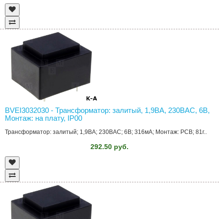
BVEI3032030 - Трансформатор: залитый, 1,9ВА, 230ВAC, 6В,
Монтаж: на плату, IP00
Трансформатор: залитый; 1,9ВА; 230ВAC; 6В; 316мА; Монтаж: PCB; 81г..
292.50 руб.