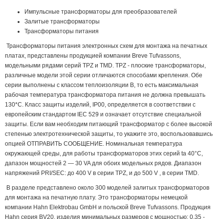
Импульсные трансформаторы для преобразователей
Залитые трансформаторы
Трансформаторы питания
Трансформаторы питания электронных схем для монтажа на печатных
платах, представлены продукцией компании Breve Tufvassons,
модельными рядами серий TPZ и TMD. TPZ - плоские трансформаторы,
различные модели этой серии отличаются способами крепления. Обе
серии выполнены с классом теплоизоляции В, то есть максимальная
рабочая температура трансформатора питания не должна превышать
130*С. Класс защиты изделий, IP00, определяется в соответствии с
европейским стандартом IEC 529 и означает отсутствие специальной
защиты. Если вам необходим питающий трансформатор с более высокой
степенью электротехнической защиты, то укажите это, воспользовавшись
опцией ОТПРАВИТЬ СООБЩЕНИЕ. Номинальная температура
окружающей среды, для работы трансформаторов этих серий ta 40°C,
дапазон мощностей 2 — 30 VA для обоих модельных рядов. Диапазон
напряжений PRI/SEC: до 400 V в серии TPZ, и до 500 V , в серии TMD.
В разделе представлено около 300 моделей залитых трансформаторов
для монтажа на печатную плату. Это трансформаторы немецкой
компании Hahn Elektrobau GmbH и польской Breve Tufvassons. Продукция
Hahn серия BV20, изделия минимальных размеров с мощностью: 0.35 -