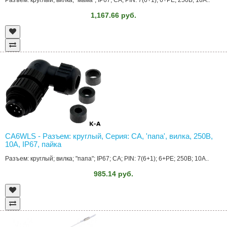
Разъем: круглый; вилка; "мама"; IP67; CA; PIN: 7(6+1); 6+PE; 250В; 10А..
1,167.66 руб.
CA6WLS - Разъем: круглый, Серия: CA, 'папа', вилка, 250В,
10А, IP67, пайка
Разъем: круглый; вилка; "папа"; IP67; CA; PIN: 7(6+1); 6+PE; 250В; 10А..
985.14 руб.