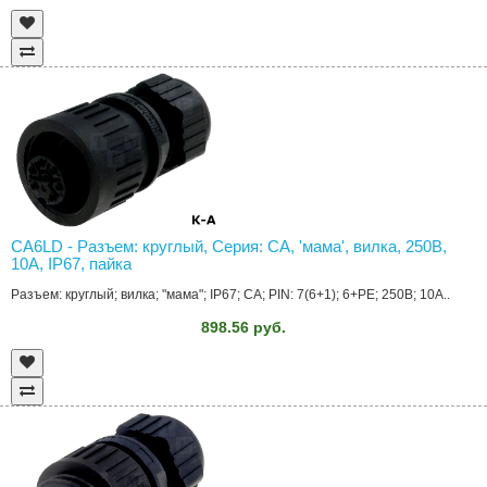
CA6LD - Разъем: круглый, Серия: CA, 'мама', вилка, 250В,
10А, IP67, пайка
Разъем: круглый; вилка; "мама"; IP67; CA; PIN: 7(6+1); 6+PE; 250В; 10А..
898.56 руб.