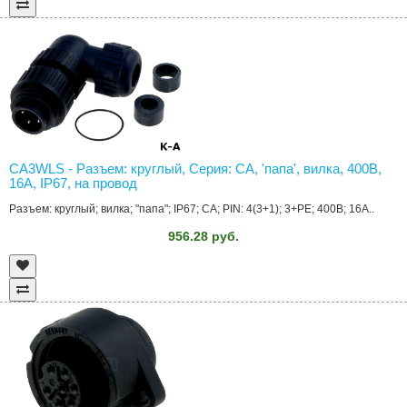
CA3WLS - Разъем: круглый, Серия: CA, 'папа', вилка, 400В,
16А, IP67, на провод
Разъем: круглый; вилка; "папа"; IP67; CA; PIN: 4(3+1); 3+PE; 400В; 16А..
956.28 руб.