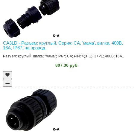
CA3LD - Разъем: круглый, Серия: CA, 'мама', вилка, 400В,
16А, IP67, на провод
Разъем: круглый; вилка; "мама"; IP67; CA; PIN: 4(3+1); 3+PE; 400В; 16А..
807.30 руб.