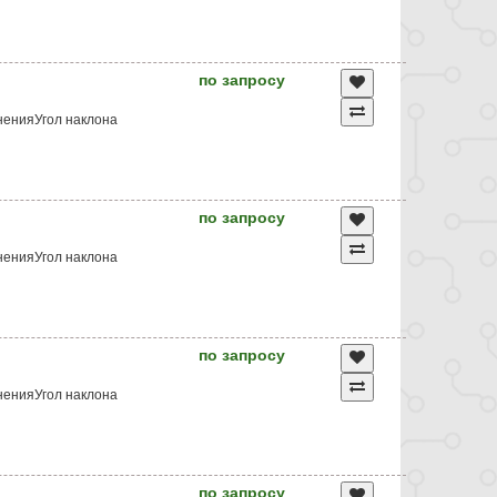
по запросу
ненияУгол наклона
по запросу
ненияУгол наклона
по запросу
ненияУгол наклона
по запросу