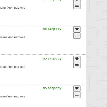
ненияУгол наклона
по запросу
ненияУгол наклона
по запросу
ненияУгол наклона
по запросу
ненияУгол наклона