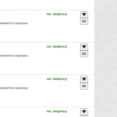
по запросу
ненияУгол наклона
по запросу
ненияУгол наклона
по запросу
ненияУгол наклона
по запросу