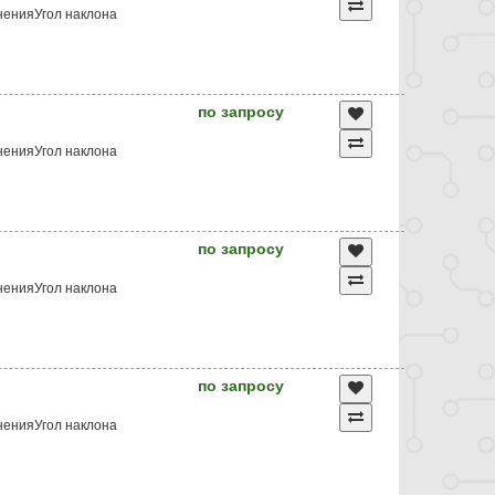
ненияУгол наклона
по запросу
ненияУгол наклона
по запросу
ненияУгол наклона
по запросу
ненияУгол наклона