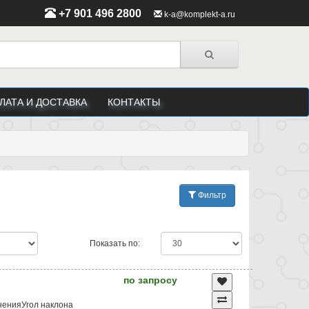
+7 901 496 2800
k-a@komplekt-a.ru
ЛАТА И ДОСТАВКА
КОНТАКТЫ
Фильтр
Показать по:
по запросу
ненияУгол наклона