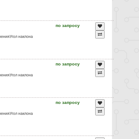
по запросу
ненияУгол наклона
по запросу
ненияУгол наклона
по запросу
ненияУгол наклона