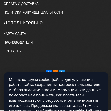
ОПЛАТА И ДОСТАВКА
ПОЛИТИКА КОНФИДЕНЦИАЛЬНОСТИ
Дополнительно
КАРТА САЙТА
ПРОИЗВОДИТЕЛИ
КОНТАКТЫ
Мы используем cookie-файлы для улучшения
работы сайта, сохранения настроек пользователя
и сбора аналитической информации. Эти данные
помогают нам понимать, как посетители
взаимодействуют с ресурсом, и оптимизировать
Магазин работает на OCLite Комплект-А - радиодетали и электронные
его для вас. Продолжая пользоваться сайтом, вы
компоненты © 2026
соглашаетесь на обработку ваших cookie-файлов в