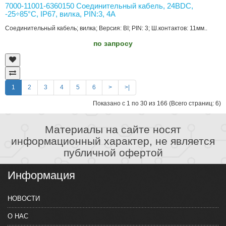
7000-11001-6360150 Соединительный кабель, 24ВDC,
-25÷85°C, IP67, вилка, PIN:3, 4А
Соединительный кабель; вилка; Версия: BI; PIN: 3; Ш.контактов: 11мм..
по запросу
1
2
3
4
5
6
>
>|
Показано с 1 по 30 из 166 (Всего страниц: 6)
Материалы на сайте носят
информационный характер, не является
публичной офертой
Информация
НОВОСТИ
О НАС