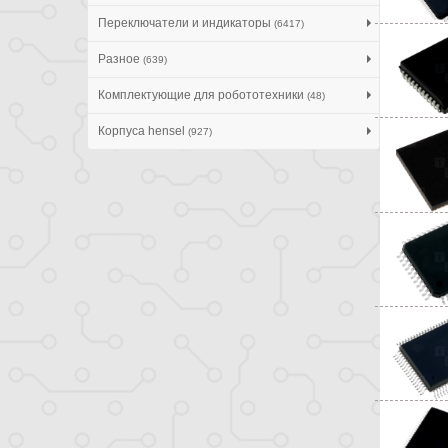
Переключатели и индикаторы
(6417)
Разное
(639)
Комплектующие для робототехники
(48)
Корпуса hensel
(927)