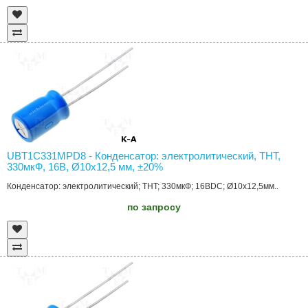
UBT1C331MPD8 - Конденсатор: электролитический, THT,
330мкФ, 16В, Ø10x12,5 мм, ±20%
Конденсатор: электролитический; THT; 330мкФ; 16ВDC; Ø10x12,5мм..
по запросу