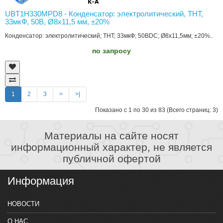
UBT1H330MPD8 - Конденсатор: электролитический, THT,
33мкФ, 50В, Ø8x11,5 мм, ±20%
Конденсатор: электролитический; THT; 33мкФ; 50ВDC; Ø8x11,5мм; ±20%..
по запросу
1
2
3
>
>|
Показано с 1 по 30 из 83 (Всего страниц: 3)
Материалы на сайте носят
информационный характер, не является
публичной офертой
Информация
НОВОСТИ
О НАС