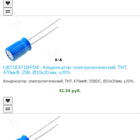
UBT1E471MPD8 - Конденсатор: электролитический, THT,
470мкФ, 25В, Ø10x20 мм, ±20%
Конденсатор: электролитический; THT; 470мкФ; 25ВDC; Ø10x20мм; ±20%..
41.34 руб.