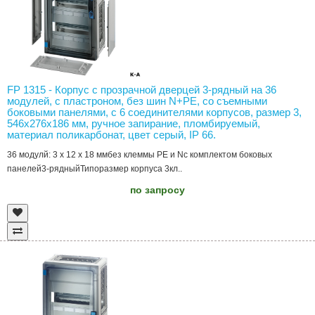
FP 1315 - Корпус с прозрачной дверцей 3-рядный на 36
модулей, с пластроном, без шин N+PE, со съемными
боковыми панелями, с 6 соединителями корпусов, размер 3,
546х276х186 мм, ручное запирание, пломбируемый,
материал поликарбонат, цвет серый, IP 66.
36 модулй: 3 x 12 x 18 ммбез клеммы PE и Nс комплектом боковых
панелей3-рядныйТипоразмер корпуса 3кл..
по запросу