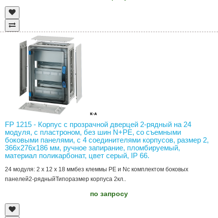
FP 1215 - Корпус с прозрачной дверцей 2-рядный на 24
модуля, с пластроном, без шин N+PE, со съемными
боковыми панелями, с 4 соединителями корпусов, размер 2,
366х276х186 мм, ручное запирание, пломбируемый,
материал поликарбонат, цвет серый, IP 66.
24 модуля: 2 x 12 x 18 ммбез клеммы PE и Nс комплектом боковых
панелей2-рядныйТипоразмер корпуса 2кл..
по запросу