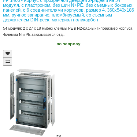
FP 1406 - Корпус с прозрачной дверцей 2-рядный на 54
модуля, с пластроном, без шин N+PE, без съемных боковых
панелей, с 6 соединителями корпусов, размер 4, 360х540х186
мм, ручное запирание, пломбируемый, со съемным
держателем DIN-реек, материал поликарбон
54 модуля: 2 x 27 x 18 ммбез клеммы PE и N2-рядныйТипоразмер корпуса
4клемма N и РЕ заказывается отд..
по запросу