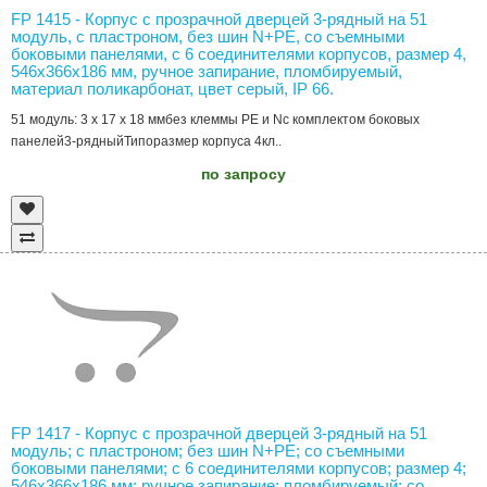
FP 1415 - Корпус с прозрачной дверцей 3-рядный на 51
модуль, с пластроном, без шин N+PE, со съемными
боковыми панелями, с 6 соединителями корпусов, размер 4,
546х366х186 мм, ручное запирание, пломбируемый,
материал поликарбонат, цвет серый, IP 66.
51 модуль: 3 x 17 x 18 ммбез клеммы PE и Nс комплектом боковых
панелей3-рядныйТипоразмер корпуса 4кл..
по запросу
FP 1417 - Корпус с прозрачной дверцей 3-рядный на 51
модуль; с пластроном; без шин N+PE; со съемными
боковыми панелями; с 6 соединителями корпусов; размер 4;
546х366х186 мм; ручное запирание; пломбируемый; со