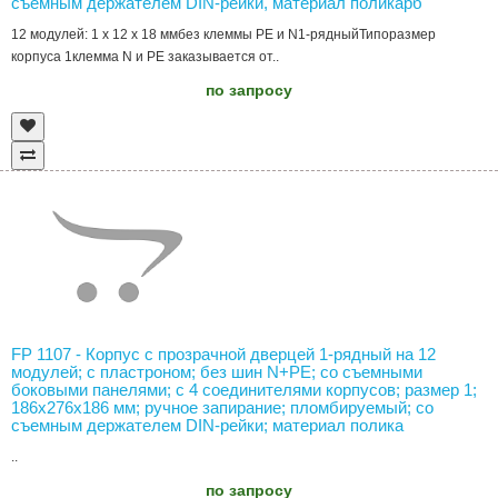
съемным держателем DIN-рейки, материал поликарб
12 модулей: 1 x 12 x 18 ммбез клеммы PE и N1-рядныйТипоразмер
корпуса 1клемма N и РЕ заказывается от..
по запросу
FP 1107 - Корпус с прозрачной дверцей 1-рядный на 12
модулей; с пластроном; без шин N+PE; со съемными
боковыми панелями; с 4 соединителями корпусов; размер 1;
186х276х186 мм; ручное запирание; пломбируемый; со
съемным держателем DIN-рейки; материал полика
..
по запросу