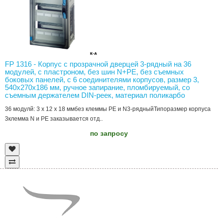
FP 1316 - Корпус с прозрачной дверцей 3-рядный на 36
модулей, с пластроном, без шин N+PE, без съемных
боковых панелей, с 6 соединителями корпусов, размер 3,
540х270х186 мм, ручное запирание, пломбируемый, со
съемным держателем DIN-реек, материал поликарбо
36 модулй: 3 x 12 x 18 ммбез клеммы PE и N3-рядныйТипоразмер корпуса
3клемма N и РЕ заказывается отд..
по запросу