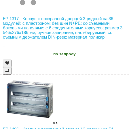
FP 1317 - Корпус с прозрачной дверцей 3-рядный на 36
модулей; с пластроном; без шин N+PE; со съемными
боковыми панелями; с 6 соединителями корпусов; размер 3;
546х276х186 мм; ручное запирание; пломбируемый; со
съемным держателем DIN-реек; материал поликар
..
по запросу