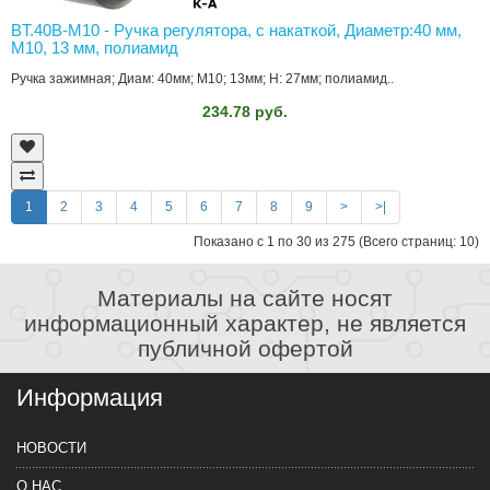
BT.40B-M10 - Ручка регулятора, с накаткой, Диаметр:40 мм,
M10, 13 мм, полиамид
Ручка зажимная; Диам: 40мм; M10; 13мм; H: 27мм; полиамид..
234.78 руб.
1
2
3
4
5
6
7
8
9
>
>|
Показано с 1 по 30 из 275 (Всего страниц: 10)
Материалы на сайте носят
информационный характер, не является
публичной офертой
Информация
НОВОСТИ
О НАС