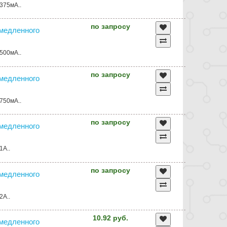
375мА..
по запросу
амедленного
500мА..
по запросу
амедленного
750мА..
по запросу
амедленного
1А..
по запросу
амедленного
2А..
10.92 руб.
амедленного