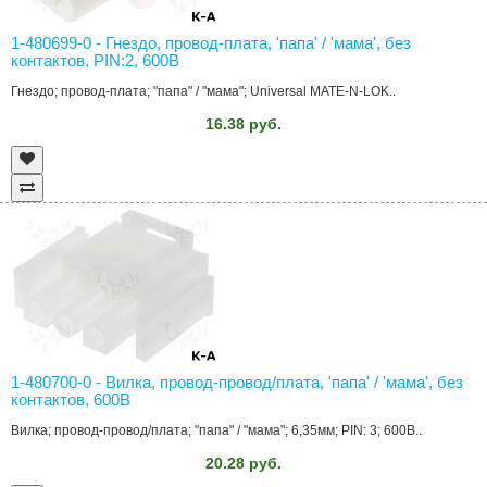
1-480699-0 - Гнездо, провод-плата, 'папа' / 'мама', без
контактов, PIN:2, 600В
Гнездо; провод-плата; "папа" / "мама"; Universal MATE-N-LOK..
16.38 руб.
1-480700-0 - Вилка, провод-провод/плата, 'папа' / 'мама', без
контактов, 600В
Вилка; провод-провод/плата; "папа" / "мама"; 6,35мм; PIN: 3; 600В..
20.28 руб.