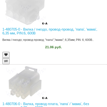
1-480705-0 - Вилка / гнездо, провод-провод, 'папа', 'мама',
6,35 мм, PIN:6, 600В
Вилка / гнездо; провод-провод; "папа","мама"; 6,35мм; PIN: 6; 600В..
21.06 руб.
1-480706-0 - Вилка, провод-плата, 'папа' / 'мама', без