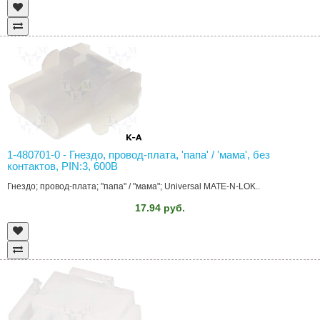
1-480701-0 - Гнездо, провод-плата, 'папа' / 'мама', без
контактов, PIN:3, 600В
Гнездо; провод-плата; "папа" / "мама"; Universal MATE-N-LOK..
17.94 руб.