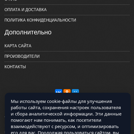
ОПЛАТА И ДОСТАВКА
ПОЛИТИКА КОНФИДЕНЦИАЛЬНОСТИ
Дополнительно
КАРТА САЙТА
ПРОИЗВОДИТЕЛИ
КОНТАКТЫ
Мы используем cookie-файлы для улучшения
работы сайта, сохранения настроек пользователя
и сбора аналитической информации. Эти данные
помогают нам понимать, как посетители
взаимодействуют с ресурсом, и оптимизировать
Магазин работает на OCLite Комплект-А - радиодетали и электронные
его для вас. Продолжая пользоваться сайтом, вы
компоненты © 2026