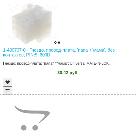
1-480707-0 - Гнездо, провод-плата, 'папа' / 'мама', без
контактов, PIN:9, 600В
Гнездо; провод-плата; "папа" / "мама"; Universal MATE-N-LOK..
30.42 руб.