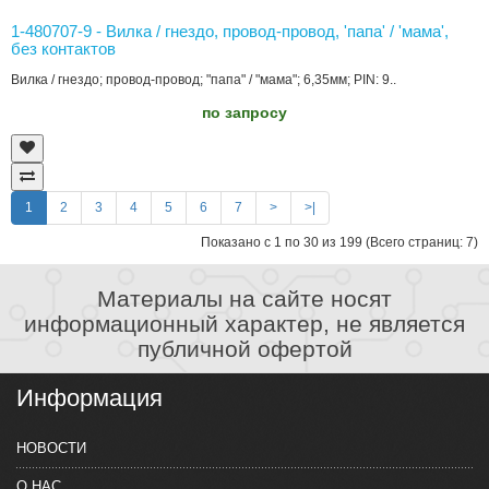
1-480707-9 - Вилка / гнездо, провод-провод, 'папа' / 'мама',
без контактов
Вилка / гнездо; провод-провод; "папа" / "мама"; 6,35мм; PIN: 9..
по запросу
1
2
3
4
5
6
7
>
>|
Показано с 1 по 30 из 199 (Всего страниц: 7)
Материалы на сайте носят
информационный характер, не является
публичной офертой
Информация
НОВОСТИ
О НАС