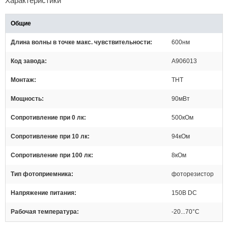
Характеристики
Общие
Длина волны в точке макс. чувствительности
600нм
Код завода
A906013
Монтаж
THT
Мощность
90мВт
Сопротивление при 0 лк
500кОм
Сопротивление при 10 лк
94кОм
Сопротивление при 100 лк
8кОм
Тип фотоприемника
фоторезистор
Напряжение питания
150В DC
Рабочая температура
-20...70°C