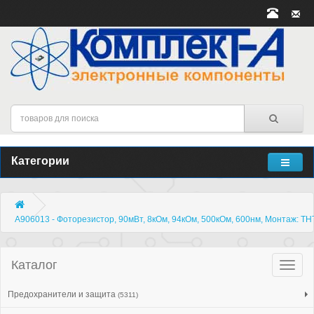
Категории
A906013 - Фоторезистор, 90мВт, 8кОм, 94кОм, 500кОм, 600нм, Монтаж: T
Каталог
Катало
товар
Предохранители и защита
(5311)