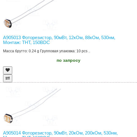
A905013 Фоторезистор, 90мВт, 12кОм, 88кОм, 530нм,
Монтаж: THT, 150ВDC
Масса брутто: 0.24 g Групповая упаковка: 10 pcs ..
по запросу
A905014 Фоторезистор, 90мВт, 20кОм, 200кОм, 530нм,