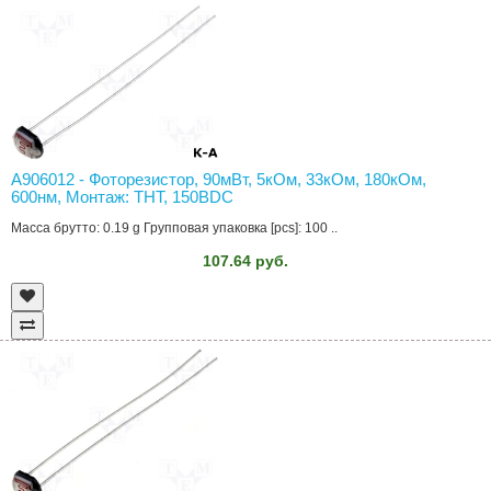
A906012 - Фоторезистор, 90мВт, 5кОм, 33кОм, 180кОм,
600нм, Монтаж: THT, 150ВDC
Масса брутто: 0.19 g Групповая упаковка [pcs]: 100 ..
107.64 руб.