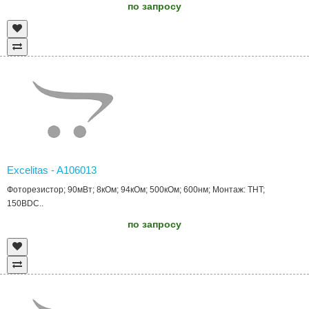
по запросу
Excelitas - A106013
Фоторезистор; 90мВт; 8кОм; 94кОм; 500кОм; 600нм; Монтаж: THT;
150ВDC..
по запросу