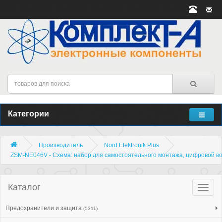
Категории
Производитель
Nord Elektronik Plus
ZSM-NE046V - Схема: набор для самостоятельного монтажа, цифровой в
Каталог
Катало
товар
Предохранители и защита
(5311)