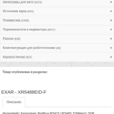
Аксессуары для авто
(3215)
Источники звука
(303)
Пневматика
(1549)
Переключатели и индикаторы
(6417)
Разное
(639)
Комплектующие для робототехники
(48)
Корпуса hensel
(927)
Товар опубликован в разделах:
EXAR - XR5488EID-F
Описание
Интерфейс; transceiver; Profibus,RS422 / RS485; 52Мбит/с; SO8