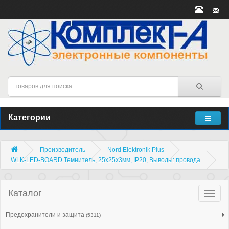
Категории
Производитель
Nord Elektronik Plus
WLK-LED-BOARD Темнитель, 25x25x3мм, IP20, Выводы: провода
Каталог
Катало
товар
Предохранители и защита
(5311)