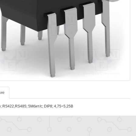
ние
; RS422,RS485; 5Мбит/с; DIP8; 4,75÷5,25В