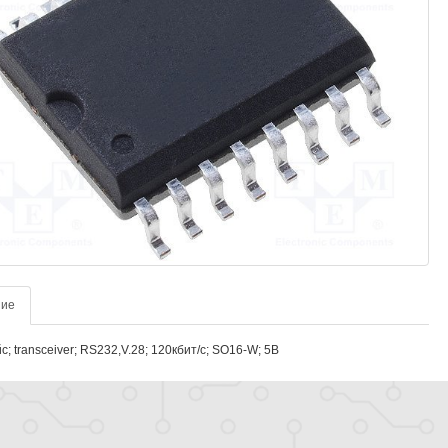
ние
; transceiver; RS232,V.28; 120кбит/с; SO16-W; 5В