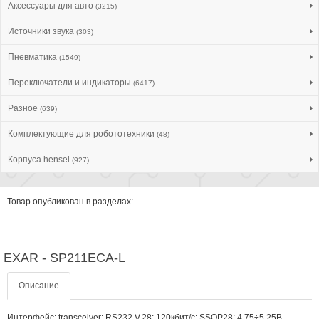
Аксессуары для авто
(3215)
Источники звука
(303)
Пневматика
(1549)
Переключатели и индикаторы
(6417)
Разное
(639)
Комплектующие для робототехники
(48)
Корпуса hensel
(927)
Товар опубликован в разделах:
EXAR - SP211ECA-L
Описание
Интерфейс; transceiver; RS232,V.28; 120кбит/с; SSOP28; 4,75÷5,25В