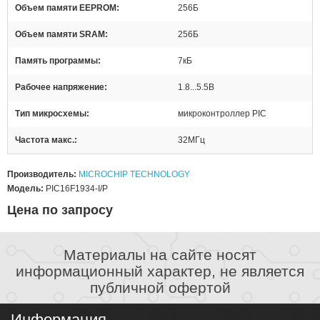
Объем памяти EEPROM
256Б
Объем памяти SRAM
256Б
Память программы
7кБ
Рабочее напряжение
1.8...5.5В
Тип микросхемы
микроконтроллер PIC
Частота макс.
32МГц
Производитель:
MICROCHIP TECHNOLOGY
Модель:
PIC16F1934-I/P
Цена по запросу
Материалы на сайте носят
информационный характер, не является
публичной офертой
Информация