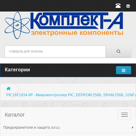
Категории
PIC16F1934-I/P - Микроконтроллер PIC, EEPROM:256Б, SRAM:256Б, 32МГц
Каталог
Катало
товар
Предохранители и защита
(5311)