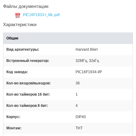
Файлы документации
PIC16F1933-I_ML.pdf
Характеристики
Общие
Вид архитектуры
Harvard 8бит
Встроенный генератор
32МГц, 32кГц
Код завода
PIC16F1934-I/P
Кол-во входов/выходов
36
Кол-во таймеров 16 бит
1
Кол-во таймеров 8 бит
4
Корпус
DIP40
Монтаж
THT