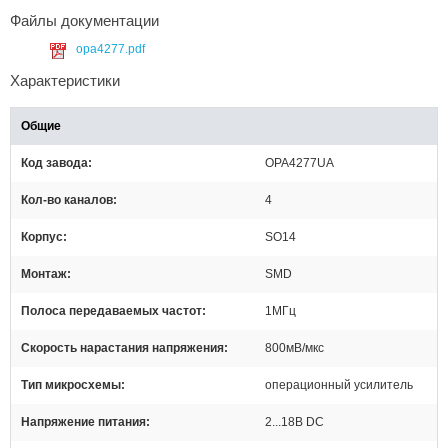
Файлы документации
opa4277.pdf
Характеристики
Общие
Код завода
OPA4277UA
Кол-во каналов
4
Корпус
SO14
Монтаж
SMD
Полоса передаваемых частот
1МГц
Скорость нарастания напряжения
800мВ/мкс
Тип микросхемы
операционный усилитель
Напряжение питания
2...18В DC