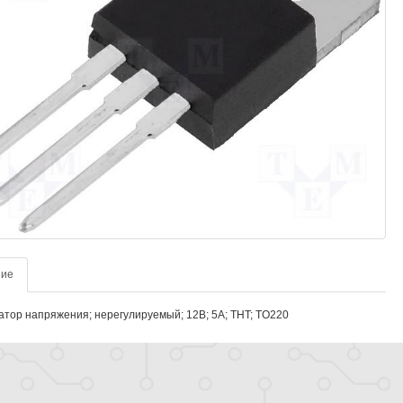
ние
тор напряжения; нерегулируемый; 12В; 5А; THT; TO220