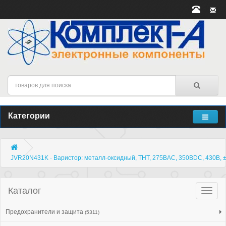
Категории
JVR20N431K - Варистор: металл-оксидный, THT, 275ВAC, 350ВDC, 430В, ±
Каталог
Катало
товар
Предохранители и защита
(5311)