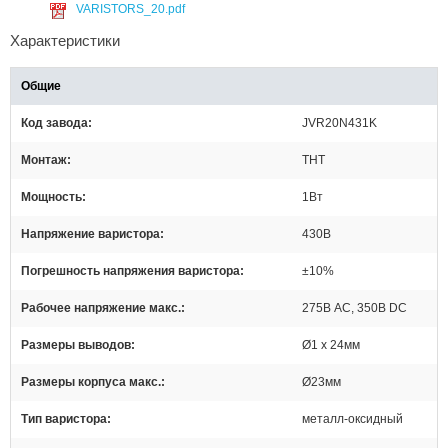
VARISTORS_20.pdf
Характеристики
Общие
Код завода
JVR20N431K
Монтаж
THT
Мощность
1Вт
Напряжение варистора
430В
Погрешность напряжения варистора
±10%
Рабочее напряжение макс.
275В AC, 350В DC
Размеры выводов
Ø1 x 24мм
Размеры корпуса макс.
Ø23мм
Тип варистора
металл-оксидный