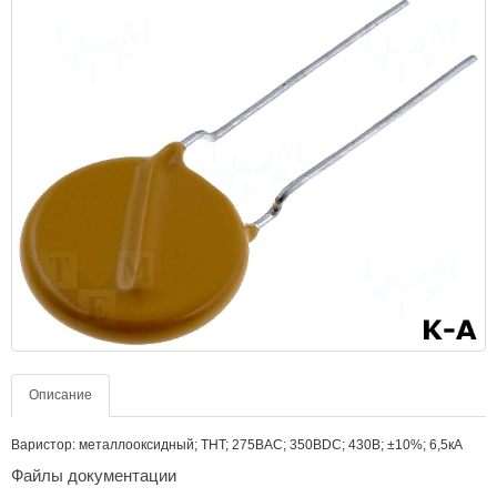
Описание
Варистор: металлооксидный; THT; 275ВAC; 350ВDC; 430В; ±10%; 6,5кА
Файлы документации