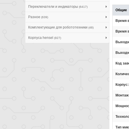
Переключатели и индикаторы
(6417)
Общие
Разное
(639)
Время 
Комплектующие для робототехники
(48)
Время 
Корпуса hensel
(927)
Выходн
Выходн
Код зав
Количе
Корпус
Монтаж
Мощнос
Технол
Тип ми