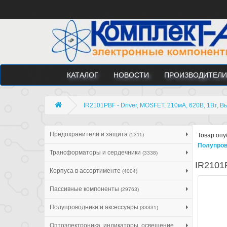
КАТАЛОГ
НОВОСТИ
ПРОИЗВОДИТЕЛИ
IR2101PBF - Driver, MOSFET, 210мА, 620В, 1Вт, В
Предохранители и защита
(5311)
Товар опу
Полупров
Трансформаторы и сердечники
(3338)
IR2101P
Корпуса в ассортименте
(4004)
Пассивные компоненты
(29763)
Полупроводники и аксессуары
(33331)
Оптоэлектроника, индикаторы, освещение