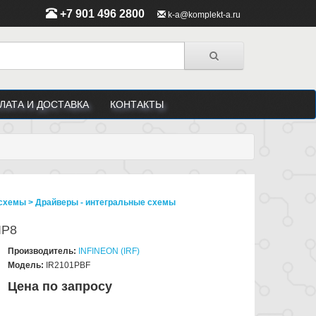
+7 901 496 2800
k-a@komplekt-a.ru
ЛАТА И ДОСТАВКА
КОНТАКТЫ
схемы > Драйверы - интегральные схемы
IP8
Производитель:
INFINEON (IRF)
Модель:
IR2101PBF
Цена по запросу