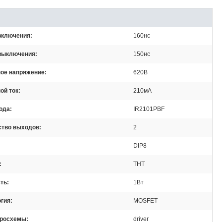
включения
160нс
выключения
150нс
ое напряжение
620В
ой ток
210мА
ода
IR2101PBF
ство выходов
2
DIP8
THT
ть
1Вт
огия
MOSFET
кросхемы
driver