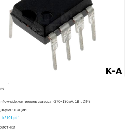
ние
gh-/low-side,контроллер затвора; -270÷130мА; 1Вт; DIP8
окументации
ir2101.pdf
ристики