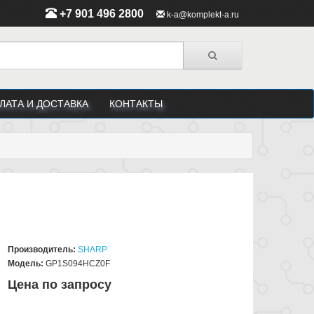
+7 901 496 2800
k-a@komplekt-a.ru
ЛАТА И ДОСТАВКА
КОНТАКТЫ
Производитель:
SHARP
Модель:
GP1S094HCZ0F
Цена по запросу