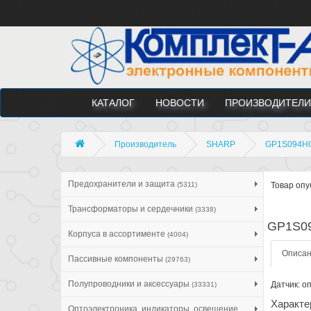
КАТАЛОГ
НОВОСТИ
ПРОИЗВОДИТЕЛИ
Производитель
SHARP
GP1S094H
Предохранители и защита
(5311)
Товар опу
Трансформаторы и сердечники
(3338)
GP1S0
Корпуса в ассортименте
(4004)
Описа
Пассивные компоненты
(29763)
Полупроводники и аксессуары
Датчик: о
(33331)
Характе
Оптоэлектроника, индикаторы, освещение