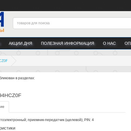
АКЦИИ ДНЯ
ПОЛЕЗНАЯ ИНФОРМАЦИЯ
О НАС
ОП
CZ0F
бликован в разделах:
94HCZ0F
ние
птоэлектронный; приемник-передатчик (щелевой); PIN: 4
ристики