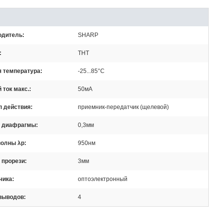
одитель
SHARP
THT
я температура
-25...85°C
 ток макс.
50мА
п действия
приемник-передатчик (щелевой)
 диафрагмы
0,3мм
волны λp
950нм
 прорези
3мм
чика
оптоэлектронный
 выводов
4