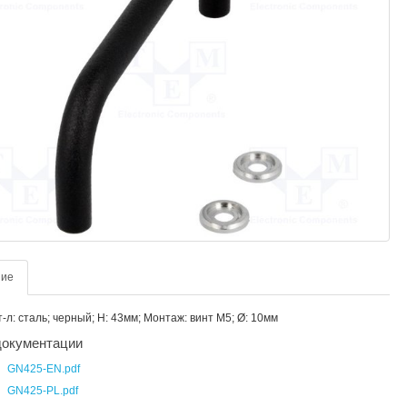
ние
т-л: сталь; черный; H: 43мм; Монтаж: винт М5; Ø: 10мм
окументации
GN425-EN.pdf
GN425-PL.pdf