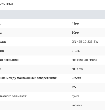
ристики
43мм
р
10мм
ода
GN 425-10-235-SW
ал
сталь
ал покрытия
эпоксидная смола
винт М5
яние между монтажными отверстиями
235мм
M5
пежного элемента
ручка
черный