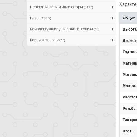
Характе
Переключатели и индикаторы
(6417)
Разное
Общие
(639)
Комплектующие для робототехники
Высота
(48)
Корпуса hensel
(927)
Диамет
Код зав
Матери
Матери
Монтаж
Рассто
Резьба
Тип кре
Цвет