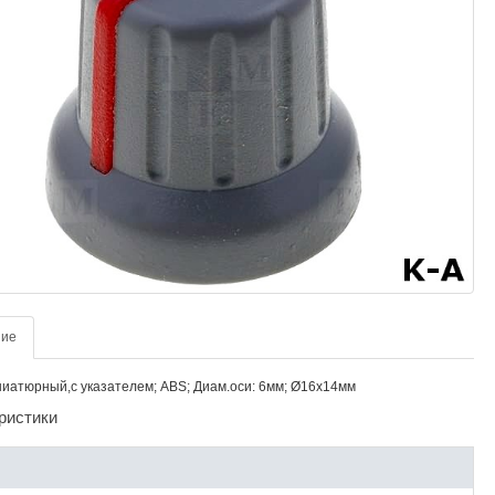
ние
ниатюрный,с указателем; ABS; Диам.оси: 6мм; Ø16x14мм
ристики