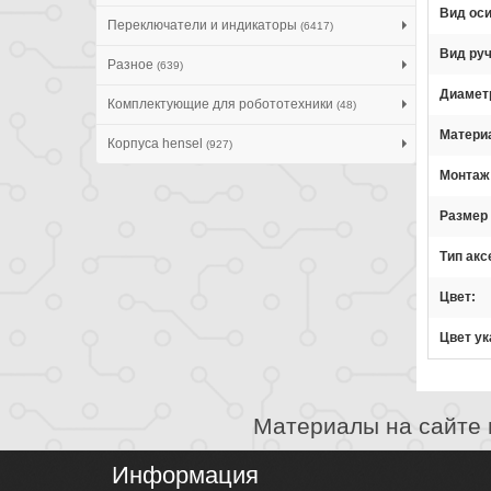
Вид ос
Переключатели и индикаторы
(6417)
Вид руч
Разное
(639)
Диамет
Комплектующие для робототехники
(48)
Матери
Корпуса hensel
(927)
Монтаж
Размер 
Тип акс
Цвет
Цвет ук
Материалы на сайте 
Информация