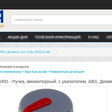
АКЦИИ ДНЯ
ПОЛЕЗНАЯ ИНФОРМАЦИЯ
О НАС
ОП
ABS, Диаметр оси: 6 мм, Ø16x14 мм
бликован в разделах:
е компоненты > Круглые ручки > Поворотные ручки для
RD - Ручка, миниатюрный, с указателем, ABS, Диаме