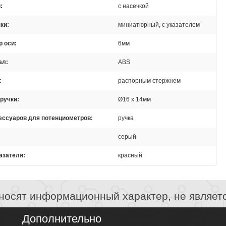
и
с насечкой
ки
миниатюрный, с указателем
р оси
6мм
ал
ABS
распорным стержнем
ручки
Ø16 x 14мм
ессуаров для потенциометров
ручка
серый
азателя
красный
носят информационный характер, не являет
Дополнительно