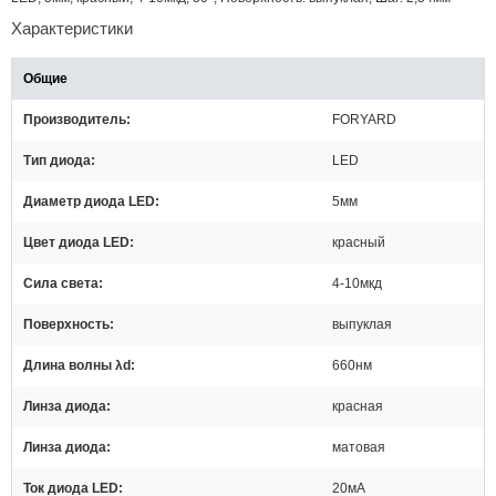
Характеристики
Общие
Производитель
FORYARD
Тип диода
LED
Диаметр диода LED
5мм
Цвет диодa LED
красный
Сила света
4-10мкд
Поверхность
выпуклая
Длина волны λd
660нм
Линза диода
красная
Линза диода
матовая
Ток диода LED
20мА