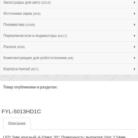
Аксессуары для авто
(3215)
Источники звука
(303)
Пневматика
(1549)
Переключатели и индикаторы
(6417)
Разное
(639)
Комплектующие для робототехники
(48)
Корпуса hensel
(927)
Товар опубликован в разделах:
FYL-5013HD1C
Описание
LED; 5мм; красный; 4-10мкд; 30°; Поверхность: выпуклая; Шаг: 2,54мм