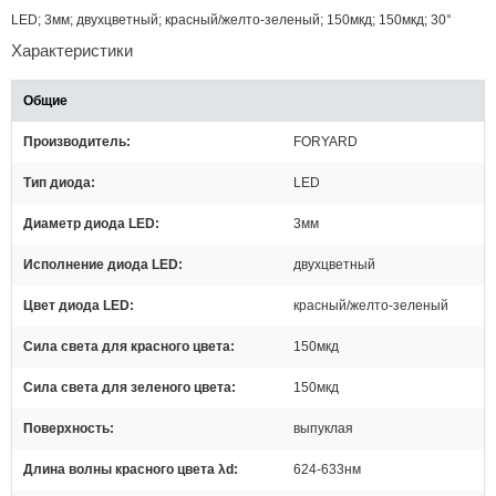
LED; 3мм; двухцветный; красный/желто-зеленый; 150мкд; 150мкд; 30°
Характеристики
Общие
Производитель
FORYARD
Тип диода
LED
Диаметр диода LED
3мм
Исполнение диода LED
двухцветный
Цвет диодa LED
красный/желто-зеленый
Сила света для красного цвета
150мкд
Сила света для зеленого цвета
150мкд
Поверхность
выпуклая
Длина волны красного цвета λd
624-633нм