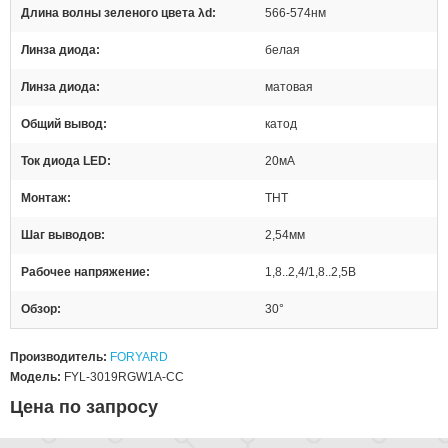
Длина волны зеленого цвета λd
566-574нм
Линза диода
белая
Линза диода
матовая
Общий вывод
катод
Ток диода LED
20мА
Монтаж
THT
Шаг выводов
2,54мм
Рабочее напряжение
1,8..2,4/1,8..2,5В
Обзор
30°
Производитель:
FORYARD
Модель:
FYL-3019RGW1A-CC
Цена по запросу