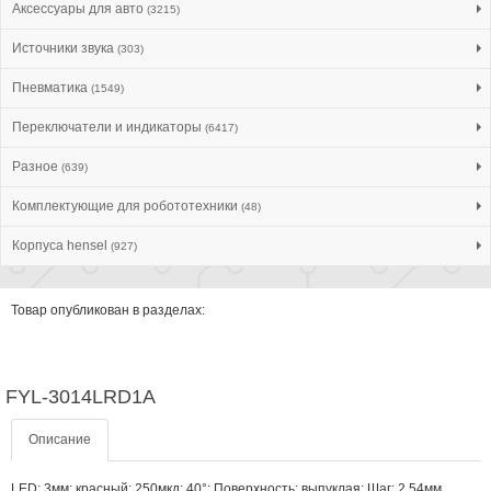
Аксессуары для авто
(3215)
Источники звука
(303)
Пневматика
(1549)
Переключатели и индикаторы
(6417)
Разное
(639)
Комплектующие для робототехники
(48)
Корпуса hensel
(927)
Товар опубликован в разделах:
FYL-3014LRD1A
Описание
LED; 3мм; красный; 250мкд; 40°; Поверхность: выпуклая; Шаг: 2,54мм