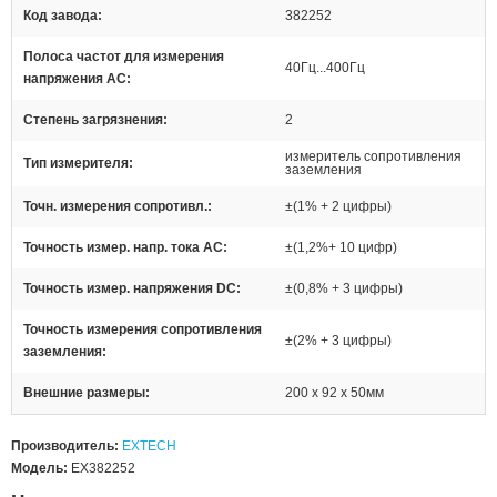
Код завода
382252
Полоса частот для измерения
40Гц...400Гц
напряжения AC
Степень загрязнения
2
измеритель сопротивления
Тип измерителя
заземления
Точн. измерения сопротивл.
±(1% + 2 цифры)
Точность измер. напр. тока АС
±(1,2%+ 10 цифр)
Точность измер. напряжения DC
±(0,8% + 3 цифры)
Точность измерения сопротивления
±(2% + 3 цифры)
заземления
Внешние размеры
200 x 92 x 50мм
Производитель:
EXTECH
Модель:
EX382252