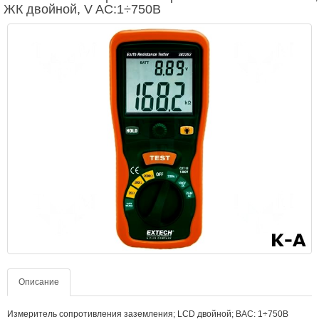
ЖК двойной, V AC:1÷750В
Описание
Измеритель сопротивления заземления; LCD двойной; ВAC: 1÷750В