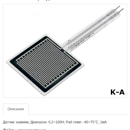
Описание
Датчик: нажима; Диапазон: 0,2÷100Н; Раб.темп: -40÷75°C; 1мА