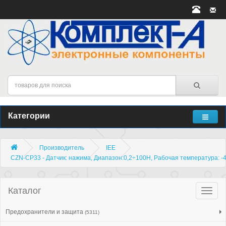
Категории
Производитель
IEE
CZN-CP33 - Датчик: нажима, Диапазон:0,2÷100Н, Рабочая температура: -
Каталог
Катало
товар
Предохранители и защита
(5311)