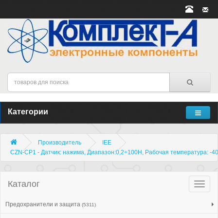
Категории
Производитель
IEE
CZN-CP1 - Датчик: нажима, Диапазон:0,2÷100Н, Рабочая температура: -4
Каталог
Катало
товар
Предохранители и защита
(5311)