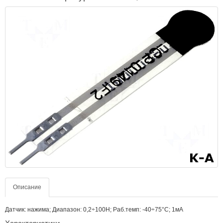
Описание
Датчик: нажима; Диапазон: 0,2÷100Н; Раб.темп: -40÷75°C; 1мА