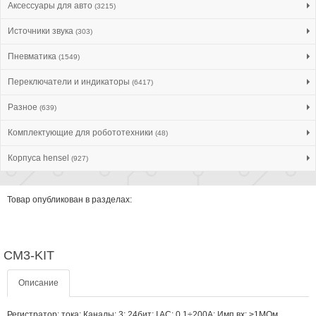
Аксессуары для авто
(3215)
Источники звука
(303)
Пневматика
(1549)
Переключатели и индикаторы
(6417)
Разное
(639)
Комплектующие для робототехники
(48)
Корпуса hensel
(927)
Товар опубликован в разделах:
CM3-KIT
Описание
Регистратор: тока; Каналы: 3; 24бит; I AC: 0,1÷200А; Имп.вх: >1МОм