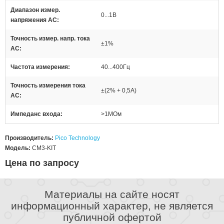
Диапазон измер.
0...1В
напряжения AC
Точность измер. напр. тока
±1%
AC
Частота измерения
40...400Гц
Точность измерения тока
±(2% + 0,5A)
AC
Импеданс входа
>1МОм
Производитель:
Pico Technology
Модель:
CM3-KIT
Цена по запросу
Материалы на сайте носят
информационный характер, не является
публичной офертой