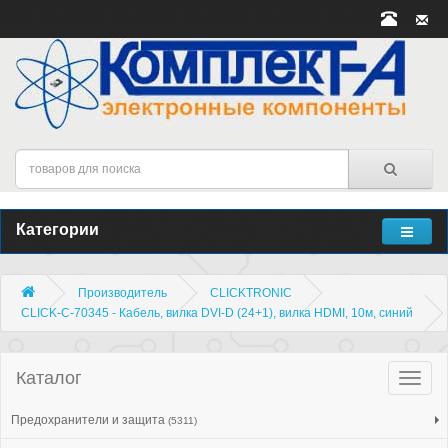
Категории
Производитель
CLICKTRONIC
CLICK-C-70345 - Кабель, вилка DVI-D (24+1), вилка HDMI, 10м, синий
Каталог
Катало
товар
Предохранители и защита
(5311)