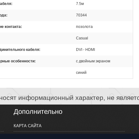
кабеля
7.5м
ода
70344
е контакта
позолота
Casual
динительного кабеля
DVI - HDMI
ерные особенности
с двойным экраном
синий
носят информационный характер, не являет
Дополнительно
КАРТА САЙТА
ПРОИЗВОДИТЕЛИ