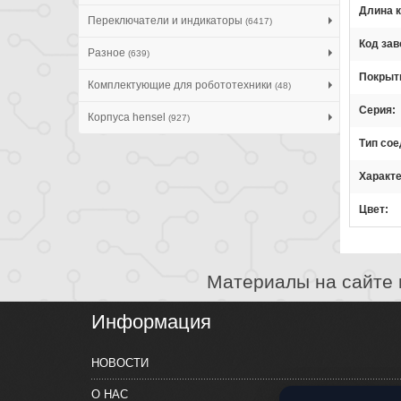
Длина 
Переключатели и индикаторы
(6417)
Код зав
Разное
(639)
Покрыти
Комплектующие для робототехники
(48)
Серия
Корпуса hensel
(927)
Тип сое
Характ
Цвет
Материалы на сайте 
Информация
НОВОСТИ
О НАС