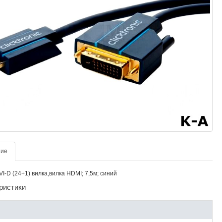
ние
VI-D (24+1) вилка,вилка HDMI; 7,5м; синий
ристики