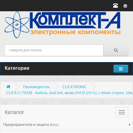
Категории
Производитель
CLICKTRONIC
CLICK-C-70336 - Кабель, dual link, вилка DVI-D (24+1), с обеих сторон, 10м
Каталог
Катало
товар
Предохранители и защита
(5311)