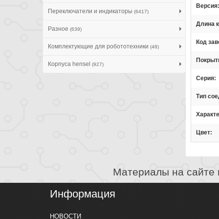
Версия
Переключатели и индикаторы
(6417)
Длина 
Разное
(639)
Код зав
Комплектующие для робототехники
(48)
Покрыти
Корпуса hensel
(927)
Серия
Тип сое
Характ
Цвет
Материалы на сайте 
Информация
НОВОСТИ