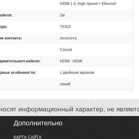
HDMI 1.4, High Speed + Ethernet
кабеля
2м
ода
70303
е контакта
позолота
Casual
динительного кабеля
HDMI - HDMI
ерные особенности
с двойным экраном
синий
носят информационный характер, не являет
Дополнительно
КАРТА САЙТА