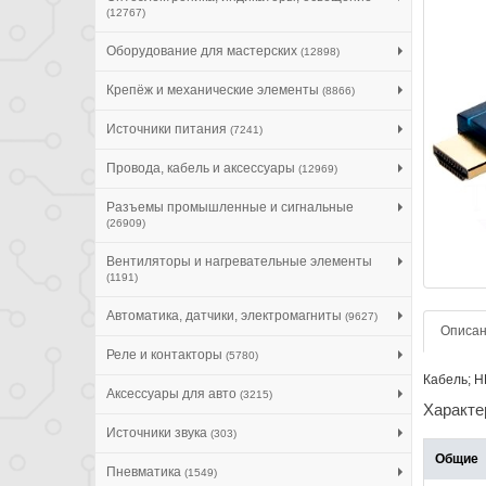
(12767)
Оборудование для мастерских
(12898)
Крепёж и механические элементы
(8866)
Источники питания
(7241)
Провода, кабель и аксессуары
(12969)
Разъемы промышленные и сигнальные
(26909)
Вентиляторы и нагревательные элементы
(1191)
Автоматика, датчики, электромагниты
(9627)
Описа
Реле и контакторы
(5780)
Кабель; H
Аксессуары для авто
(3215)
Характе
Источники звука
(303)
Общие
Пневматика
(1549)