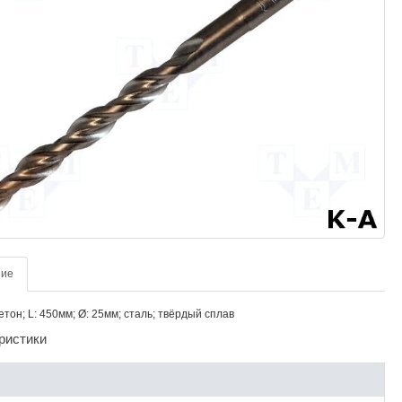
ние
етон; L: 450мм; Ø: 25мм; сталь; твёрдый сплав
ристики