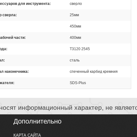
ессуаров для инструмента
сверло
р сверла
25мм
450мм
абочей части
400мм
ода
T3120 2545
ал
сталь
ал наконечника
спеченный карбид кремния
ржателя
SDS-Plus
носят информационный характер, не являет
Дополнительно
КАРТА САЙТА