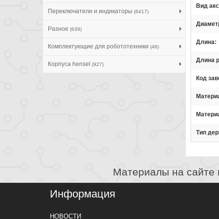
Вид акс
Переключатели и индикаторы
(6417)
Диамет
Разное
(639)
Длина
Комплектующие для робототехники
(48)
Длина р
Корпуса hensel
(927)
Код зав
Матери
Матери
Тип де
Материалы на сайте 
Информация
НОВОСТИ