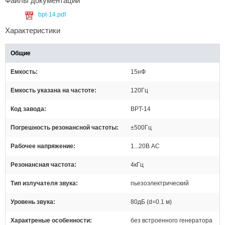
Файлы документации
bpt-14.pdf
Характеристики
Общие
Емкость
15нФ
Емкость указана на частоте
120Гц
Код завода
BPT-14
Погрешность резонансной частоты
±500Гц
Рабочее напряжение
1...20В AC
Резонансная частота
4кГц
Тип излучателя звука
пьезоэлектрический
Уровень звука
80дБ (d=0.1 м)
Характреные особенности
без встроенного генератора