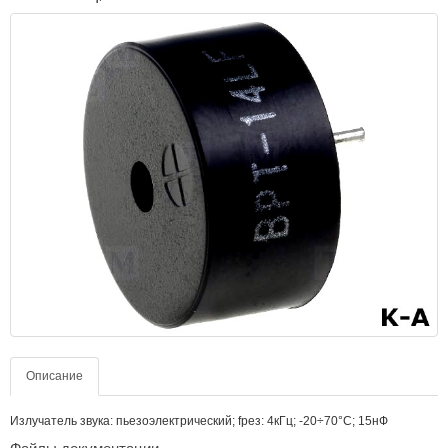
Описание
Излучатель звука: пьезоэлектрический; fрез: 4кГц; -20÷70°C; 15нФ