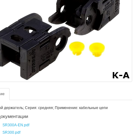
ние
 держатель; Серия: средняя; Применение: кабельные цепи
окументации
SR300A-EN.pdf
SR300.pdf