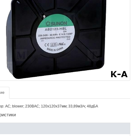
ние
р: AC; blower; 230ВAC; 120x120x37мм; 33,89м3/ч; 48дБА
ристики