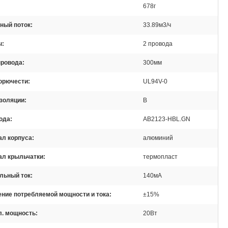
678г
ный поток
33.89м3/ч
ы
2 провода
провода
300мм
горючести
UL94V-0
золяции
B
ода
AB2123-HBL.GN
ал корпуса
алюминий
ал крыльчатки
термопласт
льный ток
140мА
ние потребляемой мощности и тока
±15%
л. мощность
20Вт