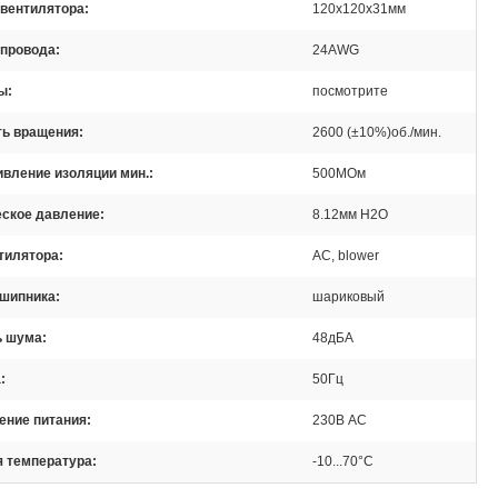
 вентилятора
120x120x31мм
 провода
24AWG
ы
посмотрите
ть вращения
2600 (±10%)об./мин.
вление изоляции мин.
500МОм
еское давление
8.12мм H2O
тилятора
AC, blower
дшипника
шариковый
ь шума
48дБА
а
50Гц
ение питания
230В AC
я температура
-10...70°C