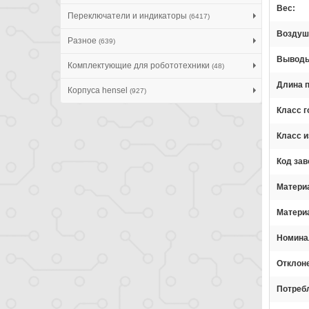
Вес
Переключатели и индикаторы
(6417)
Воздуш
Разное
(639)
Вывод
Комплектующие для робототехники
(48)
Длина 
Корпуса hensel
(927)
Класс 
Класс и
Код зав
Матери
Матери
Номина
Отклоне
Потреб