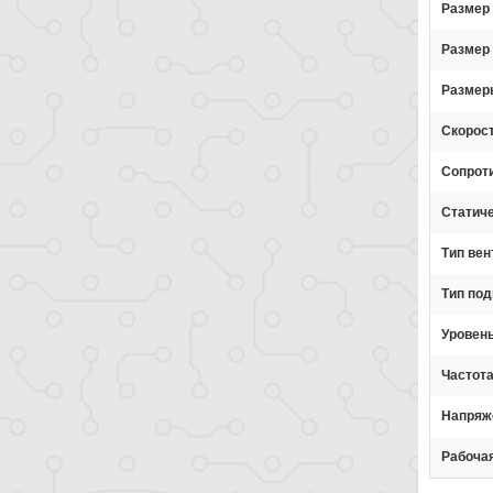
Размер
Размер
Размер
Скорос
Сопроти
Статич
Тип вен
Тип по
Уровен
Частот
Напряж
Рабоча