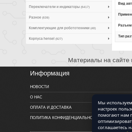
Вид ав
Переключатели и индикаторы
(6417)
Примене
Разное
(639)
Разъем
Комплектующие для робототехники
(48)
Тип ра
Корпуса hensel
(927)
Материалы на сайте 
Информация
НОВОСТИ
О НАС
Мы используем 
ОПЛАТА И ДОСТАВКА
настроек польз
помогают нам п
ПОЛИТИКА КОНФИДЕНЦИАЛЬНОСТИ
оптимизировать
соглашаетесь н