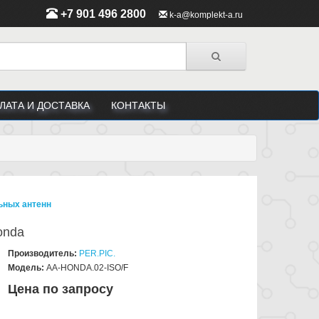
+7 901 496 2800
k-a@komplekt-a.ru
ЛАТА И ДОСТАВКА
КОНТАКТЫ
ьных антенн
onda
Производитель:
PER.PIC.
Модель:
AA-HONDA.02-ISO/F
Цена по запросу