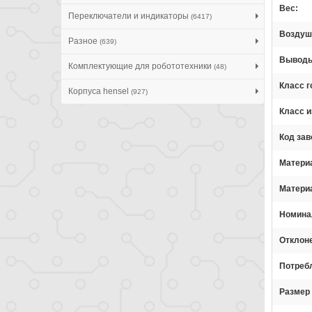
Вес
Переключатели и индикаторы
(6417)
Воздуш
Разное
(639)
Вывод
Комплектующие для робототехники
(48)
Класс 
Корпуса hensel
(927)
Класс и
Код зав
Матери
Матери
Номина
Отклоне
Потреб
Размер