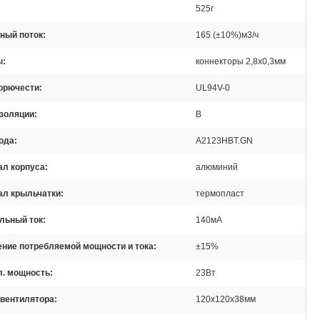
525г
ный поток
165 (±10%)м3/ч
ы
коннекторы 2,8x0,3мм
горючести
UL94V-0
золяции
B
ода
A2123HBT.GN
ал корпуса
алюминий
ал крыльчатки
термопласт
льный ток
140мА
ние потребляемой мощности и тока
±15%
л. мощность
23Вт
 вентилятора
120x120x38мм