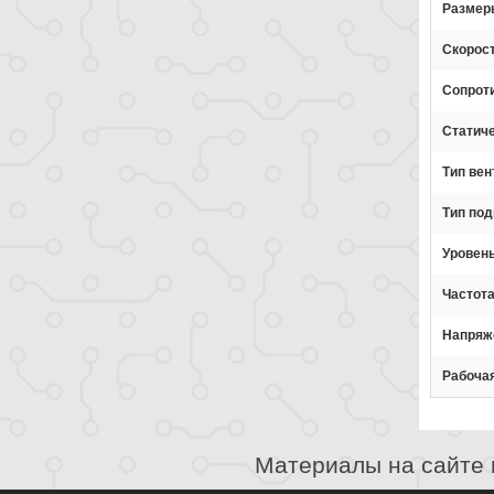
Размер
Скорос
Сопроти
Статич
Тип вен
Тип по
Уровен
Частот
Напряж
Рабоча
Материалы на сайте 