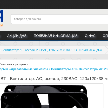
АКЦИИ ДНЯ
ПОЛЕЗНАЯ ИНФОРМАЦИЯ
О НАС
ОП
 Вентилятор: AC, осевой, 230ВAC, 120x120x38 мм, 165(±10%)м3/ч, 45дБА
бликован в разделах:
оры и нагревательные элементы > Вентиляторы AC > Вентиляторы AC 23
BT - Вентилятор: AC, осевой, 230ВAC, 120x120x38 м