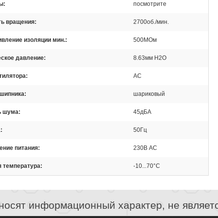
ы
посмотрите
ть вращения
2700об./мин.
вление изоляции мин.
500МОм
еское давление
8.63мм H2O
тилятора
AC
дшипника
шариковый
ь шума
45дБА
а
50Гц
ение питания
230В AC
я температура
-10...70°C
носят информационный характер, не являет