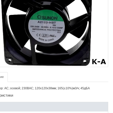
ние
р: AC; осевой; 230ВAC; 120x120x38мм; 165(±10%)м3/ч; 45дБА
ристики