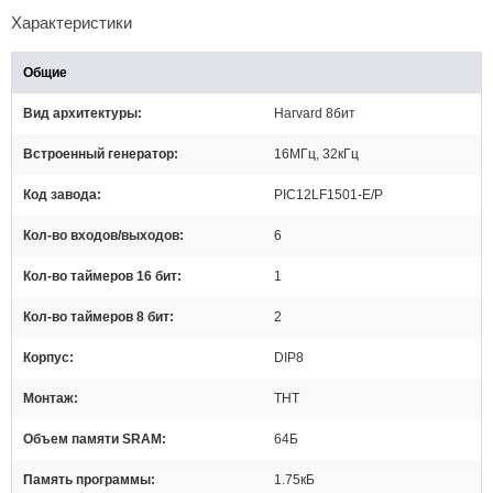
Характеристики
Общие
Вид архитектуры
Harvard 8бит
Встроенный генератор
16МГц, 32кГц
Код завода
PIC12LF1501-E/P
Кол-во входов/выходов
6
Кол-во таймеров 16 бит
1
Кол-во таймеров 8 бит
2
Корпус
DIP8
Монтаж
THT
Объем памяти SRAM
64Б
Память программы
1.75кБ